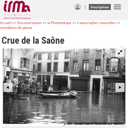
|
Inscription
Accueil
>>
Documentation
>>
la Photothèque
>>
Catastrophes naturelles
>>
inondation de plaine
Crue de la Saône