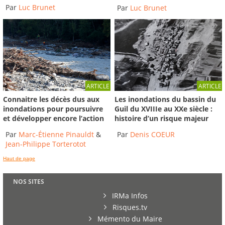
Par
Luc Brunet
Par
Luc Brunet
ARTICLE
ARTICLE
Connaitre les décès dus aux
Les inondations du bassin du
inondations pour poursuivre
Guil du XVIIIe au XXe siècle :
et développer encore l’action
histoire d’un risque majeur
Par
Marc-Étienne Pinauldt
&
Par
Denis COEUR
Jean-Philippe Torterotot
Haut de page
NOS SITES
IRMa Infos
Risques.tv
Mémento du Maire