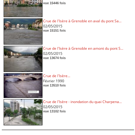
vue 15446 fois
Crue de l'Isère à Grenoble en aval du pont Sa...
02/05/2015
vue 15151 fois
Crue de l'Isère à Grenoble en amont du pont S...
02/05/2015
vue 13674 fois
Crue de l'Isère...
Février 1990
vue 13510 fois
Crue de l'Isère - inondation du quai Charpena...
02/05/2015
vue 13102 fois