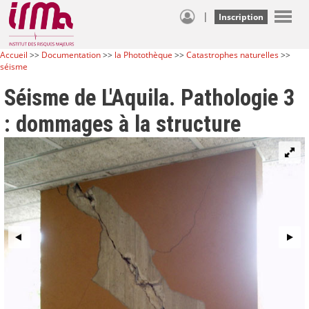
|
Inscription
Accueil
>>
Documentation
>>
la Photothèque
>>
Catastrophes naturelles
>>
séisme
Séisme de L'Aquila. Pathologie 3
: dommages à la structure