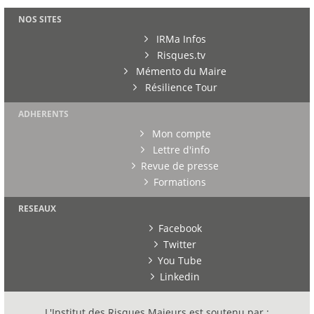
NOS SITES
IRMa Infos
Risques.tv
Mémento du Maire
Résilience Tour
ADHERENTS
Mon compte
Lettre d'info
Revue de presse
Formations
RESEAUX
Facebook
Twitter
You Tube
Linkedin
L'Institut des Risques Majeurs est soutenu par :