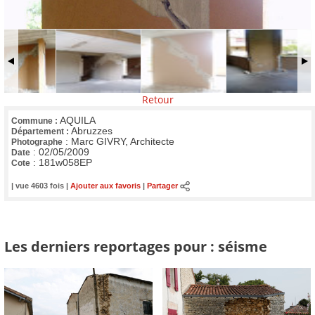
Retour
AQUILA
Commune :
Abruzzes
Département :
:
Marc GIVRY, Architecte
Photographe
:
02/05/2009
Date
:
181w058EP
Cote
| vue 4603 fois |
Ajouter aux favoris
|
Partager
Les derniers reportages pour : séisme