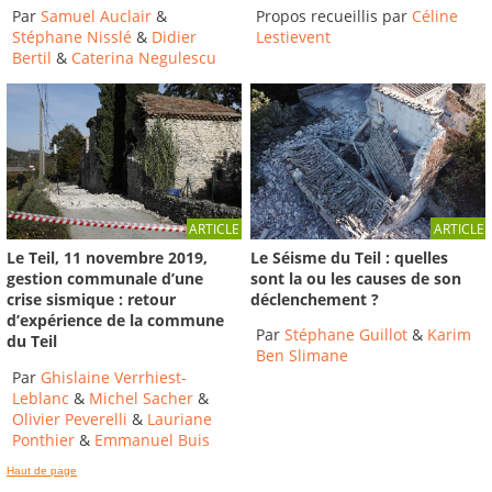
Par
Samuel Auclair
&
Propos recueillis par
Céline
Stéphane Nisslé
&
Didier
Lestievent
Bertil
&
Caterina Negulescu
ARTICLE
ARTICLE
Le Séisme du Teil : quelles
Le Teil, 11 novembre 2019,
sont la ou les causes de son
gestion communale d’une
déclenchement ?
crise sismique : retour
d’expérience de la commune
Par
Stéphane Guillot
&
Karim
du Teil
Ben Slimane
Par
Ghislaine Verrhiest-
Leblanc
&
Michel Sacher
&
Olivier Peverelli
&
Lauriane
Ponthier
&
Emmanuel Buis
Haut de page