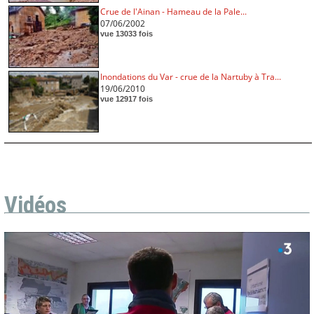
Crue de l'Ainan - Hameau de la Pale...
07/06/2002
vue 13033 fois
Inondations du Var - crue de la Nartuby à Tra...
19/06/2010
vue 12917 fois
Vidéos