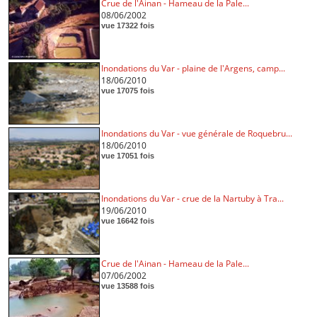
Crue de l'Ainan - Hameau de la Pale...
08/06/2002
vue 17322 fois
Inondations du Var - plaine de l'Argens, camp...
18/06/2010
vue 17075 fois
Inondations du Var - vue générale de Roquebru...
18/06/2010
vue 17051 fois
Inondations du Var - crue de la Nartuby à Tra...
19/06/2010
vue 16642 fois
Crue de l'Ainan - Hameau de la Pale...
07/06/2002
vue 13588 fois