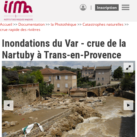
|
Inscription
Accueil
>>
Documentation
>>
la Photothèque
>>
Catastrophes naturelles
>>
crue rapide des rivières
Inondations du Var - crue de la
Nartuby à Trans-en-Provence