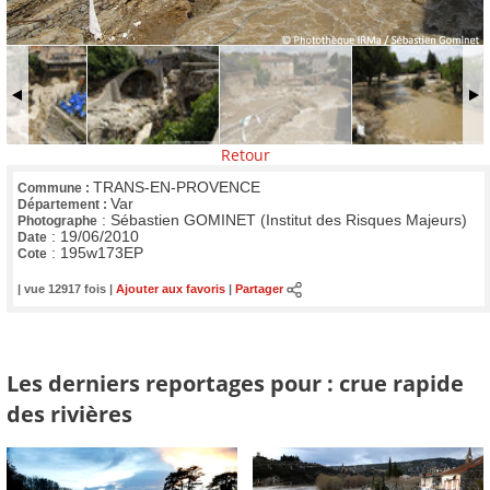
Retour
TRANS-EN-PROVENCE
Commune :
Var
Département :
:
Sébastien GOMINET (Institut des Risques Majeurs)
Photographe
:
19/06/2010
Date
:
195w173EP
Cote
| vue 12917 fois |
Ajouter aux favoris
|
Partager
Les derniers reportages pour : crue rapide
des rivières