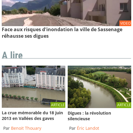
VIDEO
Face aux risques d'inondation la ville de Sassenage
réhausse ses digues
A lire
ARTICLE
ARTICLE
La crue mémorable du 18 juin
Digues : la révolution
2013 en Vallées des gaves
silencieuse
Par
Benoit Thouary
Par
Éric Landot