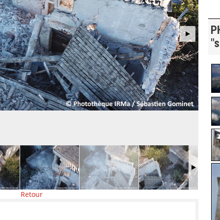
P
"
Retour