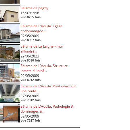
Séisme d'Epagny...
15/07/1996
vue 8755 fois
Séisme de L'Aquila. Eglise
endommagée....
02/05/2009
vue 8397 fois
Séisme de La Laigne - mur
effondré...
29/06/2023
vue 8090 fois
Séisme de L'Aquila. Structure
intacte d'un bâ...
02/05/2009
vue 8012 fois
Séisme de L'Aquila. Pont intact sur
une route...
02/05/2009
vue 7812 fois
Séisme de L'Aquila. Pathologie 3 :
dommages à...
02/05/2009
vue 7627 fois