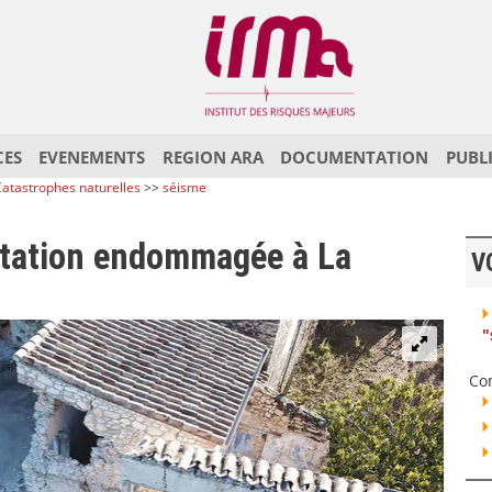
CES
EVENEMENTS
REGION ARA
DOCUMENTATION
PUBL
atastrophes naturelles
>>
séisme
itation endommagée à La
V
"
Co