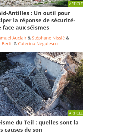
ARTICLE
id-Antilles : Un outil pour
ciper la réponse de sécurité-
le face aux séismes
amuel Auclair
&
Stéphane Nisslé
&
 Bertil
&
Caterina Negulescu
ARTICLE
isme du Teil : quelles sont la
es causes de son