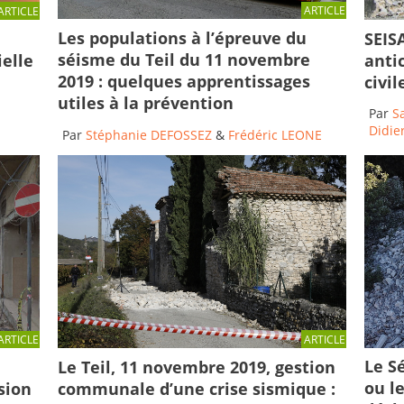
ARTICLE
ARTICLE
Les populations à l’épreuve du
SEISA
séisme du Teil du 11 novembre
ielle
anti
2019 : quelques apprentissages
civi
utiles à la prévention
Par
S
Didier
Par
Stéphanie DEFOSSEZ
&
Frédéric LEONE
ARTICLE
ARTICLE
Le Sé
Le Teil, 11 novembre 2019, gestion
ou l
communale d’une crise sismique :
sion