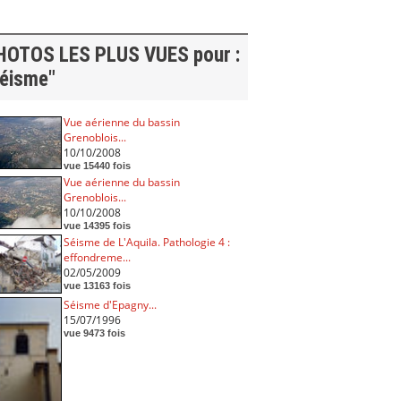
HOTOS LES PLUS VUES pour :
séisme"
Vue aérienne du bassin
Grenoblois...
10/10/2008
vue 15440 fois
Vue aérienne du bassin
Grenoblois...
10/10/2008
vue 14395 fois
Séisme de L'Aquila. Pathologie 4 :
effondreme...
02/05/2009
vue 13163 fois
Séisme d'Epagny...
15/07/1996
vue 9473 fois