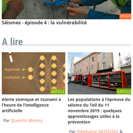
VIDEO
Séismes - épisode 4 : la vulnérabilité
A lire
ARTICLE
ARTICLE
Les populations à l’épreuve du
Alerte sismique et tsunami à
séisme du Teil du 11
l’heure de l’intelligence
novembre 2019 : quelques
artificielle
apprentissages utiles à la
Par
Quentin Bletery
prévention
Par
Stéphanie DEFOSSEZ
&