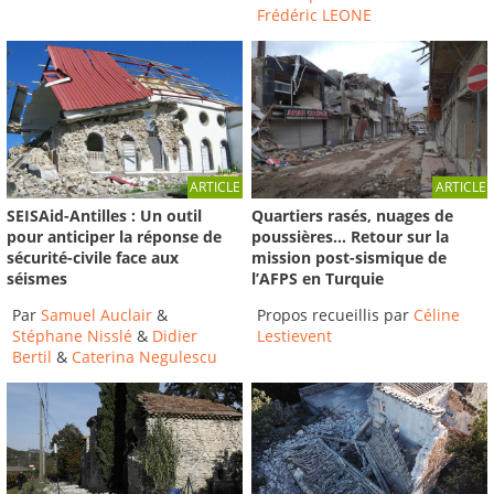
Frédéric LEONE
ARTICLE
ARTICLE
SEISAid-Antilles : Un outil
Quartiers rasés, nuages de
pour anticiper la réponse de
poussières… Retour sur la
sécurité-civile face aux
mission post-sismique de
séismes
l’AFPS en Turquie
Par
Samuel Auclair
&
Propos recueillis par
Céline
Stéphane Nisslé
&
Didier
Lestievent
Bertil
&
Caterina Negulescu