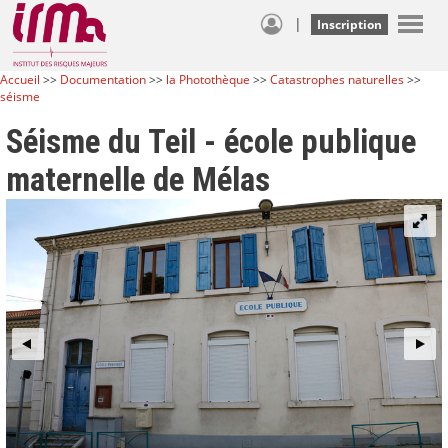
|
Inscription
Accueil
>>
Documentation
>>
la Photothèque
>>
Catastrophes naturelles
>>
séisme
Séisme du Teil - école publique
maternelle de Mélas