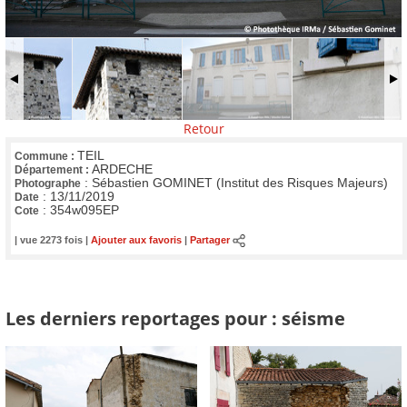
Retour
TEIL
Commune :
ARDECHE
Département :
:
Sébastien GOMINET (Institut des Risques Majeurs)
Photographe
:
13/11/2019
Date
:
354w095EP
Cote
| vue 2273 fois |
Ajouter aux favoris
|
Partager
Les derniers reportages pour : séisme