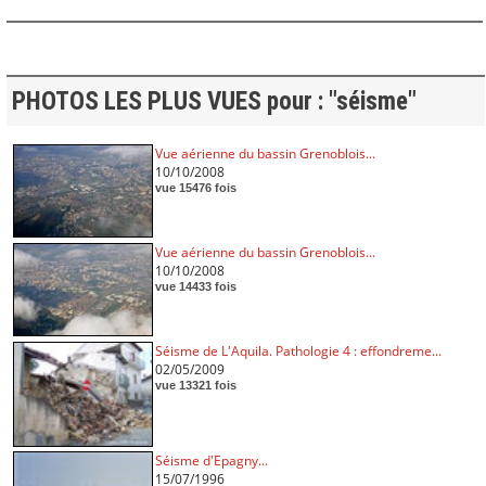
PHOTOS LES PLUS VUES pour : "séisme"
Vue aérienne du bassin Grenoblois...
10/10/2008
vue 15476 fois
Vue aérienne du bassin Grenoblois...
10/10/2008
vue 14433 fois
Séisme de L'Aquila. Pathologie 4 : effondreme...
02/05/2009
vue 13321 fois
Séisme d'Epagny...
15/07/1996