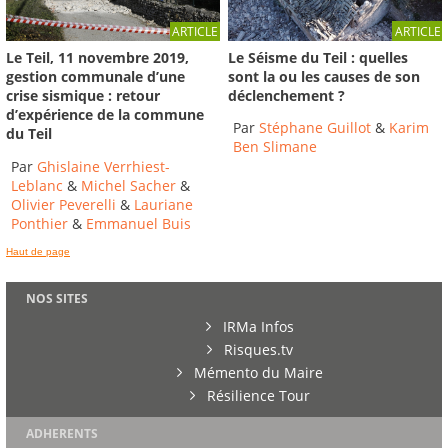
ARTICLE
ARTICLE
Le Séisme du Teil : quelles
Le Teil, 11 novembre 2019,
sont la ou les causes de son
gestion communale d’une
déclenchement ?
crise sismique : retour
d’expérience de la commune
Par
Stéphane Guillot
&
Karim
du Teil
Ben Slimane
Par
Ghislaine Verrhiest-
Leblanc
&
Michel Sacher
&
Olivier Peverelli
&
Lauriane
Ponthier
&
Emmanuel Buis
Haut de page
NOS SITES
IRMa Infos
Risques.tv
Mémento du Maire
Résilience Tour
ADHERENTS