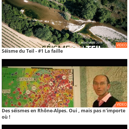
VIDEO
Séisme du Teil - #1 La faille
VIDEO
Des séismes en Rhône-Alpes. Oui , mais pas n'importe
où !