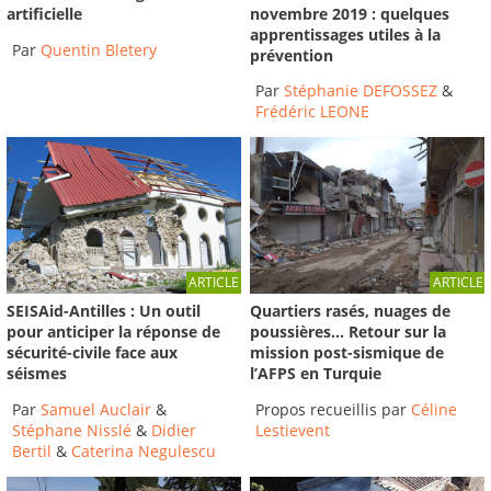
novembre 2019 : quelques
artificielle
apprentissages utiles à la
Par
Quentin Bletery
prévention
Par
Stéphanie DEFOSSEZ
&
Frédéric LEONE
ARTICLE
ARTICLE
SEISAid-Antilles : Un outil
Quartiers rasés, nuages de
pour anticiper la réponse de
poussières… Retour sur la
sécurité-civile face aux
mission post-sismique de
séismes
l’AFPS en Turquie
Par
Samuel Auclair
&
Propos recueillis par
Céline
Stéphane Nisslé
&
Didier
Lestievent
Bertil
&
Caterina Negulescu