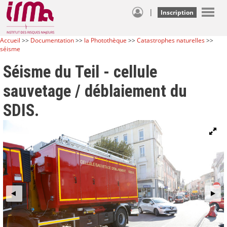
|
Inscription
Accueil
>>
Documentation
>>
la Photothèque
>>
Catastrophes naturelles
>>
séisme
Séisme du Teil - cellule
sauvetage / déblaiement du
SDIS.