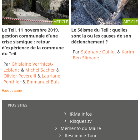
ARTICLE
ARTICLE
Le Séisme du Teil : quelles
Le Teil, 11 novembre 2019,
sont la ou les causes de son
gestion communale d’une
déclenchement ?
crise sismique : retour
d’expérience de la commune
Par
Stéphane Guillot
&
Karim
du Teil
Ben Slimane
Par
Ghislaine Verrhiest-
Leblanc
&
Michel Sacher
&
Olivier Peverelli
&
Lauriane
Ponthier
&
Emmanuel Buis
Haut de page
NOS SITES
IRMa Infos
Risques.tv
Mémento du Maire
Résilience Tour