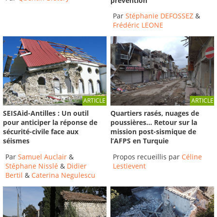
prévention
Par
Stéphanie DEFOSSEZ
&
Frédéric LEONE
ARTICLE
ARTICLE
SEISAid-Antilles : Un outil
Quartiers rasés, nuages de
pour anticiper la réponse de
poussières… Retour sur la
sécurité-civile face aux
mission post-sismique de
séismes
l’AFPS en Turquie
Par
Samuel Auclair
&
Propos recueillis par
Céline
Stéphane Nisslé
&
Didier
Lestievent
Bertil
&
Caterina Negulescu