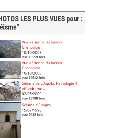
HOTOS LES PLUS VUES pour :
séisme"
Vue aérienne du bassin
Grenoblois...
10/10/2008
vue 15559 fois
Vue aérienne du bassin
Grenoblois...
10/10/2008
vue 14512 fois
Séisme de L'Aquila. Pathologie 4 :
effondreme...
02/05/2009
vue 13388 fois
Séisme d'Epagny...
15/07/1996
vue 9482 fois