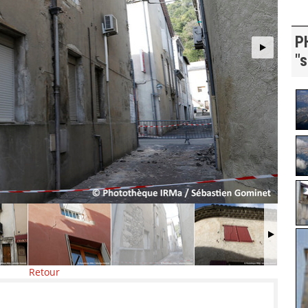
P
"
Retour