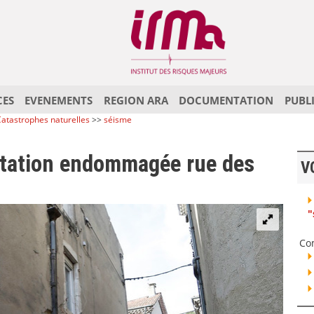
CES
EVENEMENTS
REGION ARA
DOCUMENTATION
PUBL
atastrophes naturelles
>>
séisme
itation endommagée rue des
V
"
Co