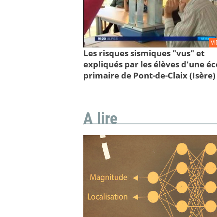
V
Les risques sismiques "vus" et
expliqués par les élèves d'une éc
primaire de Pont-de-Claix (Isère)
A lire