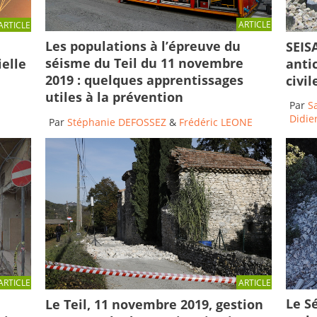
ARTICLE
ARTICLE
Les populations à l’épreuve du
SEISA
séisme du Teil du 11 novembre
ielle
anti
2019 : quelques apprentissages
civi
utiles à la prévention
Par
S
Didier
Par
Stéphanie DEFOSSEZ
&
Frédéric LEONE
ARTICLE
ARTICLE
Le Sé
Le Teil, 11 novembre 2019, gestion