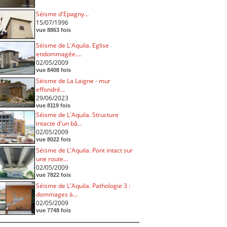
Séisme d'Epagny...
15/07/1996
vue 8863 fois
Séisme de L'Aquila. Eglise
endommagée....
02/05/2009
vue 8408 fois
Séisme de La Laigne - mur
effondré...
29/06/2023
vue 8119 fois
Séisme de L'Aquila. Structure
intacte d'un bâ...
02/05/2009
vue 8022 fois
Séisme de L'Aquila. Pont intact sur
une route...
02/05/2009
vue 7822 fois
Séisme de L'Aquila. Pathologie 3 :
dommages à...
02/05/2009
vue 7748 fois