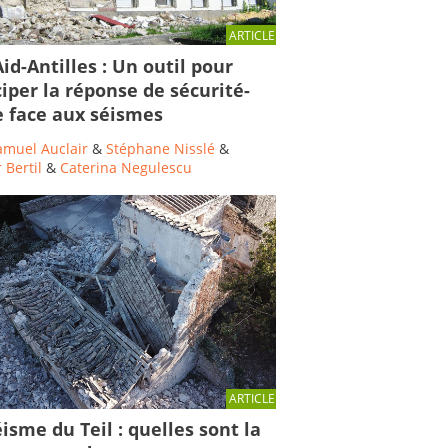
ARTICLE
id-Antilles : Un outil pour
ciper la réponse de sécurité-
le face aux séismes
amuel Auclair
&
Stéphane Nisslé
&
 Bertil
&
Caterina Negulescu
ARTICLE
isme du Teil : quelles sont la