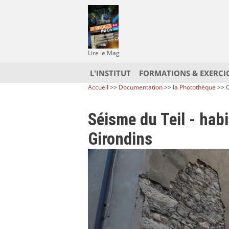
Lire le Mag
L'INSTITUT
FORMATIONS & EXERCI
Accueil
>>
Documentation
>>
la Photothèque
>>
C
Séisme du Teil - hab
Girondins