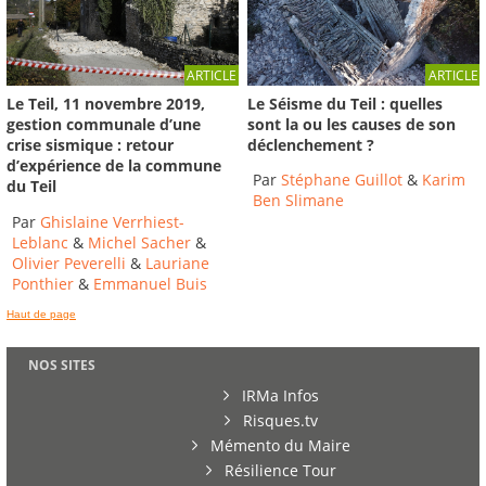
ARTICLE
ARTICLE
Le Séisme du Teil : quelles
Le Teil, 11 novembre 2019,
sont la ou les causes de son
gestion communale d’une
déclenchement ?
crise sismique : retour
d’expérience de la commune
Par
Stéphane Guillot
&
Karim
du Teil
Ben Slimane
Par
Ghislaine Verrhiest-
Leblanc
&
Michel Sacher
&
Olivier Peverelli
&
Lauriane
Ponthier
&
Emmanuel Buis
Haut de page
NOS SITES
IRMa Infos
Risques.tv
Mémento du Maire
Résilience Tour