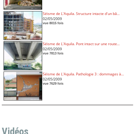
Séisme de L'Aquila. Structure intacte d'un bâ...
02/05/2009
vue 8015 fois
Séisme de L'Aquila. Pont intact sur une route...
02/05/2009
vue 7813 fois
Séisme de L'Aquila. Pathologie 3 : dommages à...
02/05/2009
vue 7629 fois
Vidéos