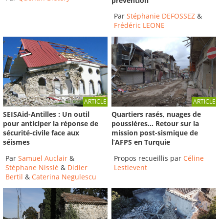
prévention
Par
Stéphanie DEFOSSEZ
&
Frédéric LEONE
ARTICLE
ARTICLE
SEISAid-Antilles : Un outil
Quartiers rasés, nuages de
pour anticiper la réponse de
poussières… Retour sur la
sécurité-civile face aux
mission post-sismique de
séismes
l’AFPS en Turquie
Par
Samuel Auclair
&
Propos recueillis par
Céline
Stéphane Nisslé
&
Didier
Lestievent
Bertil
&
Caterina Negulescu