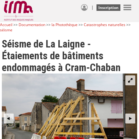
|
Inscription
Accueil
>>
Documentation
>>
la Photothèque
>>
Catastrophes naturelles
>>
séisme
Séisme de La Laigne -
Étaiements de bâtiments
endommagés à Cram-Chaban