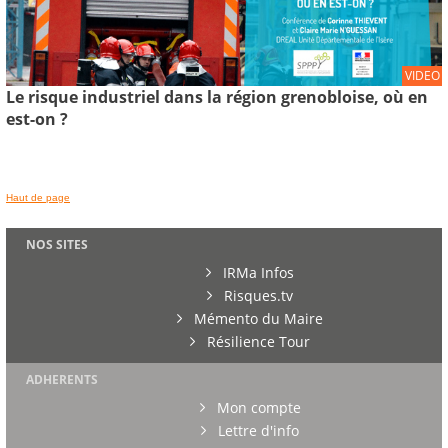
VIDEO
Le risque industriel dans la région grenobloise, où en
est-on ?
Haut de page
NOS SITES
IRMa Infos
Risques.tv
Mémento du Maire
Résilience Tour
ADHERENTS
Mon compte
Lettre d'info