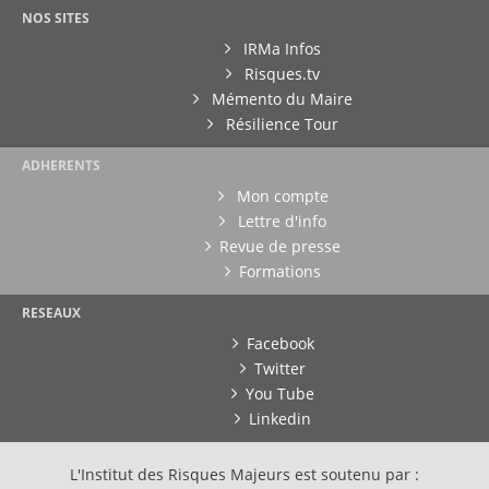
NOS SITES
IRMa Infos
Risques.tv
Mémento du Maire
Résilience Tour
ADHERENTS
Mon compte
Lettre d'info
Revue de presse
Formations
RESEAUX
Facebook
Twitter
You Tube
Linkedin
L'Institut des Risques Majeurs est soutenu par :