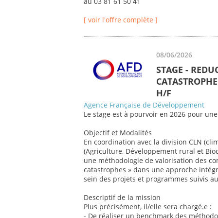
au 03 81 61 50 41
[ voir l'offre complète ]
08/06/2026
STAGE - REDU
CATASTROPHE 
H/F
Agence Française de Développement
Le stage est à pourvoir en 2026 pour une
Objectif et Modalités
En coordination avec la division CLN (cli
(Agriculture, Développement rural et Biod
une méthodologie de valorisation des co
catastrophes » dans une approche intégr
sein des projets et programmes suivis au 
Descriptif de la mission
Plus précisément, il/elle sera chargé.e :
- De réaliser un benchmark des méthodol