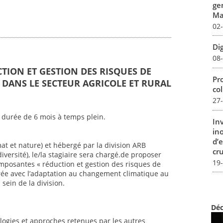
ge
Mar
02
Dig
08
CTION ET GESTION DES RISQUES DE
Pro
DANS LE SECTEUR AGRICOLE ET RURAL
col
27
 durée de 6 mois à temps plein.
In
in
d’
mat et nature) et hébergé par la division ARB
cru
iversité), le/la stagiaire sera chargé.de proposer
19
mposantes « réduction et gestion des risques de
ée avec l’adaptation au changement climatique au
sein de la division.
Déc
ogies et approches retenues par les autres