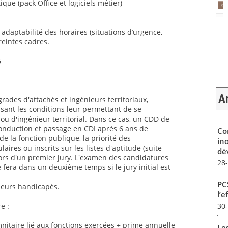
ique (pack Office et logiciels métier)
t adaptabilité des horaires (situations d’urgence,
reintes cadres.
6
Ar
grades d'attachés et ingénieurs territoriaux,
sant les conditions leur permettant de se
ou d'ingénieur territorial. Dans ce cas, un CDD de
conduction et passage en CDI après 6 ans de
Co
 la fonction publique, la priorité des
in
aires ou inscrits sur les listes d'aptitude (suite
dév
ors d'un premier jury. L'examen des candidatures
28
 fera dans un deuxième temps si le jury initial est
PCS
lleurs handicapés.
l’e
30
e :
itaire lié aux fonctions exercées + prime annuelle
Le