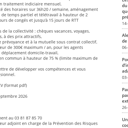
n traitement indiciaire mensuel,
du
ilité des horaires sur 36h20 / semaine, aménagement
qu
é de temps partiel et télétravail à hauteur de 2
pré
jours de congés et jusqu’à 15 jours de RTT
14
de la collectivité : chèques vacances, voyages,
Al
s, à des prix attractifs,
de 
 prévoyance et à la mutuelle sous contrat collectif,
uteur de 300€ maximum / an, pour les agents
06
ur déplacement domicile-travail,
 en commun à hauteur de 75 % (limite maximum de
Pou
d’
ettre de développer vos compétences et vous
ada
sionnel.
03
CV (format pdf)
Par
pa
septembre 2026
ex
26
ent au 03 81 87 85 70
Un
teur adjoint en charge de la Prévention des Risques
co