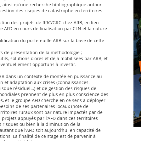
al, ainsi qu’une recherche bibliographique autour
uestion des risques de catastrophe en territoires
ation des projets de RRC/GRC chez ARB, en lien
 AFD en cours de finalisation par CLN et la nature
lification du portefeuille ARB sur la base de cette
ts de présentation de la méthodologie ;
utils, solutions d’ores et déjà mobilisées par ARB, et
éventuellement opportuns à investir.
 ARB dans un contexte de montée en puissance au
n et adaptation aux crises (connaissances,
risque résiduel…) et de gestion des risques de
mondiales prennent de plus en plus conscience des
es, et le groupe AFD cherche en ce sens à déployer
 besoins de ses partenaires locaux (note de
rritoires ruraux sont par nature impactés par de
 projets appuyés par l’AFD dans ces territoires
s risques ou bien à la diminution de la
autant que l’AFD soit aujourd’hui en capacité de
ions. La finalité de ce stage est de parvenir à