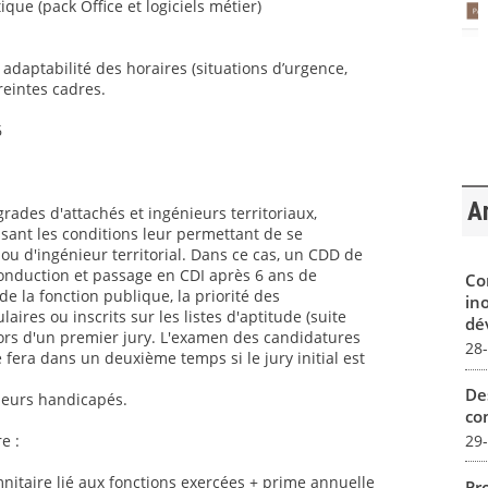
ique (pack Office et logiciels métier)
t adaptabilité des horaires (situations d’urgence,
reintes cadres.
6
Ar
grades d'attachés et ingénieurs territoriaux,
sant les conditions leur permettant de se
ou d'ingénieur territorial. Dans ce cas, un CDD de
conduction et passage en CDI après 6 ans de
Co
 la fonction publique, la priorité des
in
aires ou inscrits sur les listes d'aptitude (suite
dév
ors d'un premier jury. L'examen des candidatures
28
 fera dans un deuxième temps si le jury initial est
De
lleurs handicapés.
con
29
e :
itaire lié aux fonctions exercées + prime annuelle
Pro