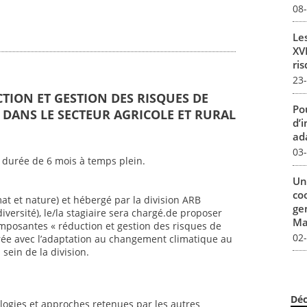
08
Le
XVI
ris
23
CTION ET GESTION DES RISQUES DE
Pou
DANS LE SECTEUR AGRICOLE ET RURAL
d’
ada
03
 durée de 6 mois à temps plein.
Un
co
mat et nature) et hébergé par la division ARB
ge
iversité), le/la stagiaire sera chargé.de proposer
Mar
mposantes « réduction et gestion des risques de
02
ée avec l’adaptation au changement climatique au
sein de la division.
Déc
ogies et approches retenues par les autres