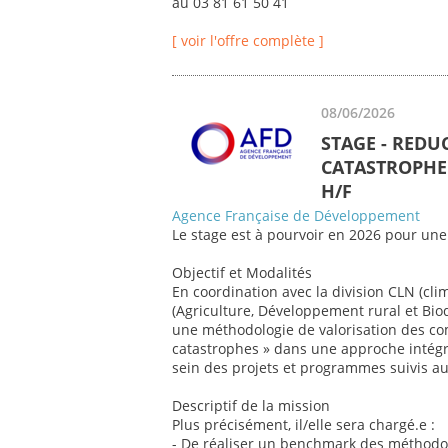
au 03 81 61 50 41
[ voir l'offre complète ]
08/06/2026
STAGE - REDU
CATASTROPHE 
H/F
Agence Française de Développement
Le stage est à pourvoir en 2026 pour une
Objectif et Modalités
En coordination avec la division CLN (cli
(Agriculture, Développement rural et Biod
une méthodologie de valorisation des co
catastrophes » dans une approche intégr
sein des projets et programmes suivis au 
Descriptif de la mission
Plus précisément, il/elle sera chargé.e :
- De réaliser un benchmark des méthodol