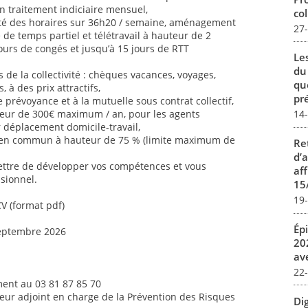
n traitement indiciaire mensuel,
col
ilité des horaires sur 36h20 / semaine, aménagement
27
é de temps partiel et télétravail à hauteur de 2
jours de congés et jusqu’à 15 jours de RTT
Le
du
de la collectivité : chèques vacances, voyages,
qu
s, à des prix attractifs,
pré
 prévoyance et à la mutuelle sous contrat collectif,
uteur de 300€ maximum / an, pour les agents
14
ur déplacement domicile-travail,
 en commun à hauteur de 75 % (limite maximum de
Re
d’
ettre de développer vos compétences et vous
aff
sionnel.
15
19
CV (format pdf)
Ép
septembre 2026
20
av
22
ent au 03 81 87 85 70
teur adjoint en charge de la Prévention des Risques
Dig