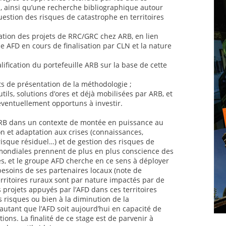
al, ainsi qu’une recherche bibliographique autour
uestion des risques de catastrophe en territoires
ation des projets de RRC/GRC chez ARB, en lien
 AFD en cours de finalisation par CLN et la nature
lification du portefeuille ARB sur la base de cette
ts de présentation de la méthodologie ;
utils, solutions d’ores et déjà mobilisées par ARB, et
éventuellement opportuns à investir.
 ARB dans un contexte de montée en puissance au
n et adaptation aux crises (connaissances,
risque résiduel…) et de gestion des risques de
mondiales prennent de plus en plus conscience des
es, et le groupe AFD cherche en ce sens à déployer
 besoins de ses partenaires locaux (note de
rritoires ruraux sont par nature impactés par de
 projets appuyés par l’AFD dans ces territoires
s risques ou bien à la diminution de la
autant que l’AFD soit aujourd’hui en capacité de
ions. La finalité de ce stage est de parvenir à