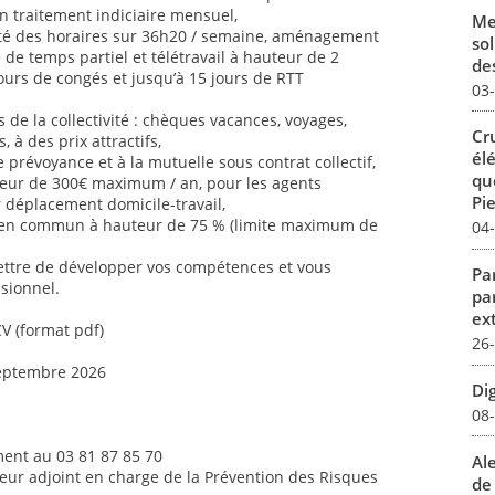
n traitement indiciaire mensuel,
Me
ilité des horaires sur 36h20 / semaine, aménagement
sol
é de temps partiel et télétravail à hauteur de 2
des
jours de congés et jusqu’à 15 jours de RTT
03
de la collectivité : chèques vacances, voyages,
Cr
s, à des prix attractifs,
él
 prévoyance et à la mutuelle sous contrat collectif,
qu
uteur de 300€ maximum / an, pour les agents
Pie
ur déplacement domicile-travail,
 en commun à hauteur de 75 % (limite maximum de
04
ettre de développer vos compétences et vous
Par
sionnel.
pa
ex
CV (format pdf)
26
septembre 2026
Dig
08
ent au 03 81 87 85 70
Al
teur adjoint en charge de la Prévention des Risques
de 