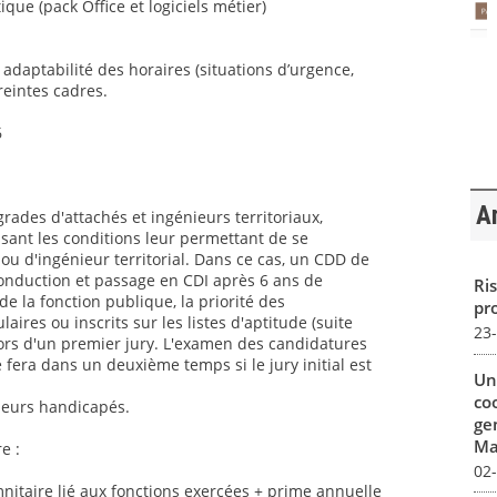
ique (pack Office et logiciels métier)
t adaptabilité des horaires (situations d’urgence,
reintes cadres.
6
Ar
grades d'attachés et ingénieurs territoriaux,
sant les conditions leur permettant de se
ou d'ingénieur territorial. Dans ce cas, un CDD de
conduction et passage en CDI après 6 ans de
Ris
 la fonction publique, la priorité des
pro
aires ou inscrits sur les listes d'aptitude (suite
23
ors d'un premier jury. L'examen des candidatures
 fera dans un deuxième temps si le jury initial est
Un
co
lleurs handicapés.
ge
Mar
e :
02
itaire lié aux fonctions exercées + prime annuelle