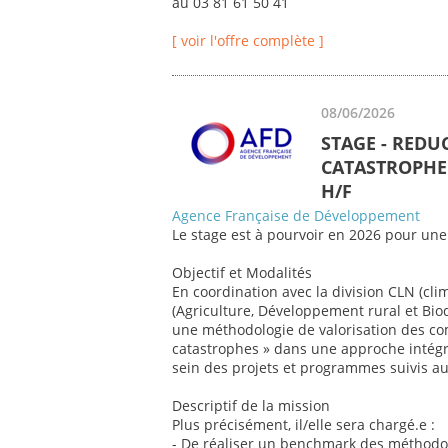
au 03 81 61 50 41
[ voir l'offre complète ]
08/06/2026
STAGE - REDU
CATASTROPHE 
H/F
Agence Française de Développement
Le stage est à pourvoir en 2026 pour une
Objectif et Modalités
En coordination avec la division CLN (cli
(Agriculture, Développement rural et Biod
une méthodologie de valorisation des co
catastrophes » dans une approche intégr
sein des projets et programmes suivis au 
Descriptif de la mission
Plus précisément, il/elle sera chargé.e :
- De réaliser un benchmark des méthodol