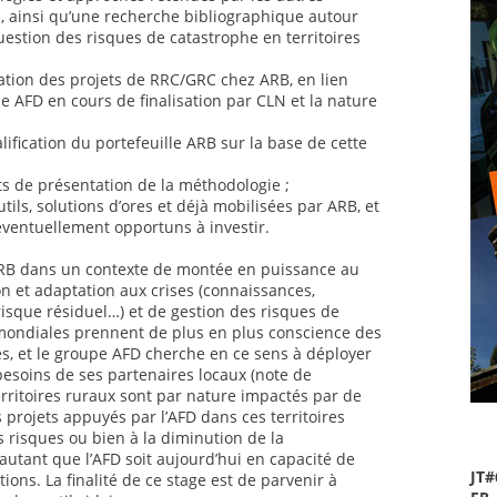
al, ainsi qu’une recherche bibliographique autour
uestion des risques de catastrophe en territoires
ation des projets de RRC/GRC chez ARB, en lien
 AFD en cours de finalisation par CLN et la nature
lification du portefeuille ARB sur la base de cette
ts de présentation de la méthodologie ;
utils, solutions d’ores et déjà mobilisées par ARB, et
éventuellement opportuns à investir.
 ARB dans un contexte de montée en puissance au
n et adaptation aux crises (connaissances,
risque résiduel…) et de gestion des risques de
mondiales prennent de plus en plus conscience des
es, et le groupe AFD cherche en ce sens à déployer
 besoins de ses partenaires locaux (note de
rritoires ruraux sont par nature impactés par de
 projets appuyés par l’AFD dans ces territoires
s risques ou bien à la diminution de la
autant que l’AFD soit aujourd’hui en capacité de
JT#
ions. La finalité de ce stage est de parvenir à