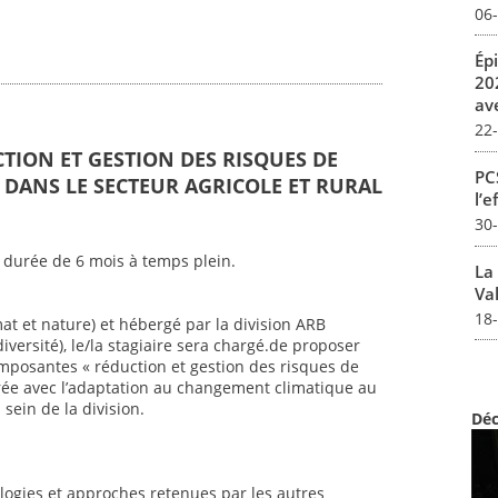
06
Ép
20
av
22
CTION ET GESTION DES RISQUES DE
PCS
DANS LE SECTEUR AGRICOLE ET RURAL
l’e
30
 durée de 6 mois à temps plein.
La
Val
18
mat et nature) et hébergé par la division ARB
iversité), le/la stagiaire sera chargé.de proposer
mposantes « réduction et gestion des risques de
ée avec l’adaptation au changement climatique au
sein de la division.
Déc
ogies et approches retenues par les autres