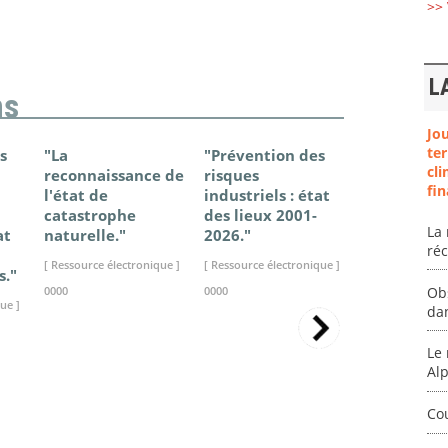
>> 
L
ns
Jo
ter
s
"La
"Prévention des
"Changem
cli
reconnaissance de
risques
climatique
fin
l'état de
industriels : état
France - Ét
catastrophe
des lieux 2001-
connaissan
La 
at
naturelle."
2026."
2025."
ré
[ Ressource électronique ]
[ Ressource électronique ]
[ Ressource élec
s."
Ob
0000
0000
0000
ue ]
da
Le 
Al
Co