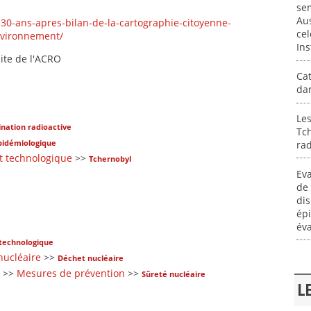
se
Aus
30-ans-apres-bilan-de-la-cartographie-citoyenne-
cel
nvironnement/
Ins
ite de l'ACRO
Cat
dan
Les
nation radioactive
Tc
pidémiologique
rad
t technologique
>>
Tchernobyl
Eva
de 
dis
épi
éva
technologique
nucléaire
>>
Déchet nucléaire
>>
Mesures de prévention
>>
Sûreté nucléaire
L