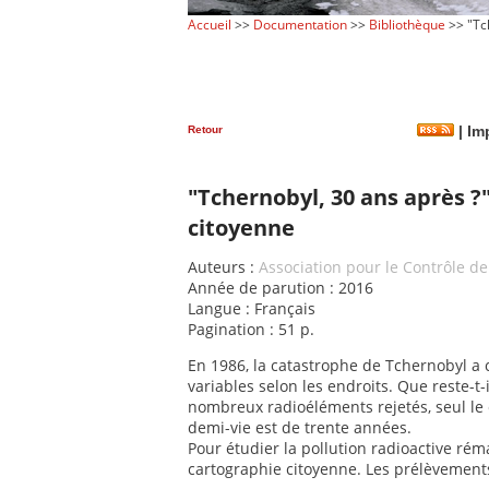
Accueil
>>
Documentation
>>
Bibliothèque
>> "Tch
Retour
|
Imp
"Tchernobyl, 30 ans après ?"
citoyenne
Auteurs :
Association pour le Contrôle de
Année de parution : 2016
Langue : Français
Pagination : 51 p.
En 1986, la catastrophe de Tchernobyl a 
variables selon les endroits. Que reste-t-i
nombreux radioéléments rejetés, seul le
demi-vie est de trente années.
Pour étudier la pollution radioactive rém
cartographie citoyenne. Les prélèvement