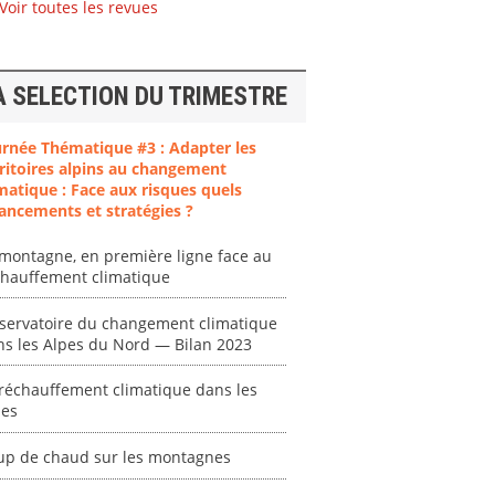
Voir toutes les revues
A SELECTION DU TRIMESTRE
urnée Thématique #3 : Adapter les
ritoires alpins au changement
ent
"Plan ministériel
"Événements
matique : Face aux risques quels
 en
de gestion des
climatiques
ancements et stratégies ?
at des
vagues de
extrêmes : quels
ces en
chaleur."
risques pour le
montagne, en première ligne face au
système financier
[ Ressource électronique ]
chauffement climatique
? "
tronique ]
0000
[ Ressource électronique ]
servatoire du changement climatique
ns les Alpes du Nord — Bilan 2023
0000
"Ident
réchauffement climatique dans les
lignes 
pes
pour d
résilie
up de chaud sur les montagnes
propos
autori