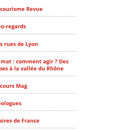
courisme Revue
o-regards
s rues de Lyon
imat : comment agir ? Des
pes à la vallée du Rhône
cours Mag
ologues
ires de France