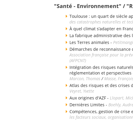
"Santé - Environnement" / "
Toulouse : un quart de siècle a
des catastrophes naturelles et te
À quel climat s’adapter en Fran
La fabrique administrative des 
Les Terres animales -
Petitmangi
Démarches de reconnaissance de
Association française pour la pré
(AFPCNT)
Intégration des risques naturels
réglementation et perspectives
Marcon, Thomas
/
Masse, Françoi
Atlas des risques et des crises
Veyret, Yvette
Aux origines d'AZF -
Llopart, Mic
Dernières Limites -
Boehly, Audr
Compétences, gestion de crise e
les facteurs sociaux, organisation