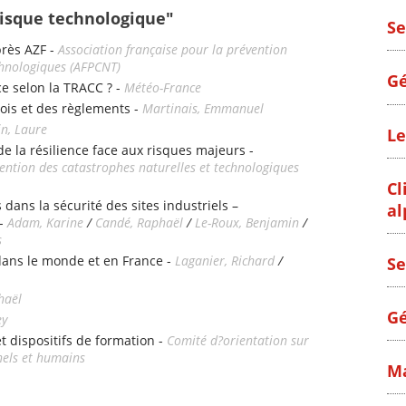
Risque technologique"
Se
près AZF -
Association française pour la prévention
chnologiques (AFPCNT)
Gé
ce selon la TRACC ? -
Météo-France
lois et des règlements -
Martinais, Emmanuel
n, Laure
Le
 la résilience face aux risques majeurs -
vention des catastrophes naturelles et technologiques
Cl
 dans la sécurité des sites industriels –
al
 -
Adam, Karine
/
Candé, Raphaël
/
Le-Roux, Benjamin
/
s
 dans le monde et en France -
Laganier, Richard
/
Se
haël
Gé
ey
t dispositifs de formation -
Comité d?orientation sur
nels et humains
Ma