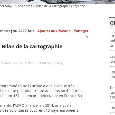
ernobyl, 30 ans après ?" Bilan de la cartographie citoyenne
O
rimer
| vu 4422 fois |
Ajouter aux favoris
|
Partager
Cir
pol
 Bilan de la cartographie
Un
Les
ion
 la Radioactivité dans l?Ouest (ACRO)
Con
Fr
contaminé toute l’Europe à des niveaux très
Tch
l de cette pollution trente ans plus tard ? Sur les
rad
 césium-137 est encore détectable en France. Sa
19
anente, l’ACRO a lancé, en 2014, une vaste
Ch
s des volontaires couvrent 13 pays européens.
cen