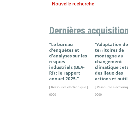
Nouvelle recherche
Dernières acquisitio
"Le bureau
"Adaptation de
d'enquêtes et
territoires de
d'analyses sur les
montagne au
risques
changement
industriels (BEA-
climatique : ét
RI) : le rapport
des lieux des
annuel 2025."
actions et outil
[ Ressource électronique ]
[ Ressource électroniq
0000
0000