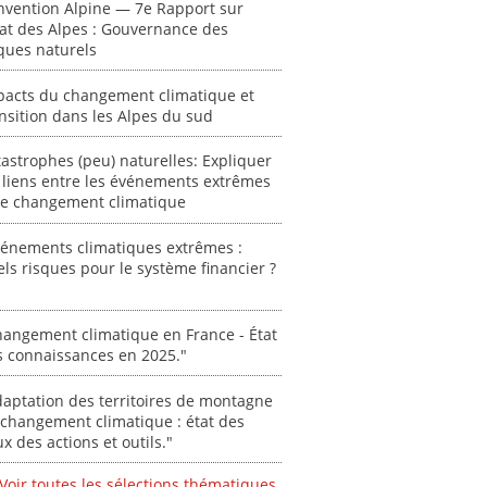
nvention Alpine — 7e Rapport sur
acteur
tat des Alpes : Gouvernance des
des Alpe
ques naturels
[ Ressour
pacts du changement climatique et
Stéphanie
nsition dans les Alpes du sud
0000
astrophes (peu) naturelles: Expliquer
 liens entre les événements extrêmes
 le changement climatique
vénements climatiques extrêmes :
ls risques pour le système financier ?
angement climatique en France - État
s connaissances en 2025."
aptation des territoires de montagne
changement climatique : état des
ux des actions et outils."
Voir toutes les sélections thématiques