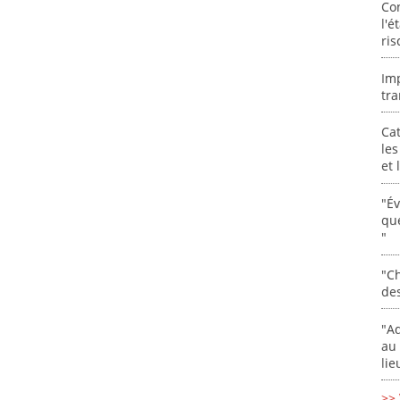
Co
l'é
ris
Im
tra
Cat
les
et
"É
que
"
"Ch
de
"Ad
au 
lie
>> 