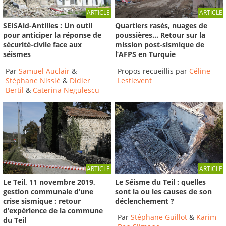
ARTICLE
ARTICLE
SEISAid-Antilles : Un outil
Quartiers rasés, nuages de
pour anticiper la réponse de
poussières… Retour sur la
sécurité-civile face aux
mission post-sismique de
séismes
l’AFPS en Turquie
Par
Samuel Auclair
&
Propos recueillis par
Céline
Stéphane Nisslé
&
Didier
Lestievent
Bertil
&
Caterina Negulescu
ARTICLE
ARTICLE
Le Séisme du Teil : quelles
Le Teil, 11 novembre 2019,
sont la ou les causes de son
gestion communale d’une
déclenchement ?
crise sismique : retour
d’expérience de la commune
Par
Stéphane Guillot
&
Karim
du Teil