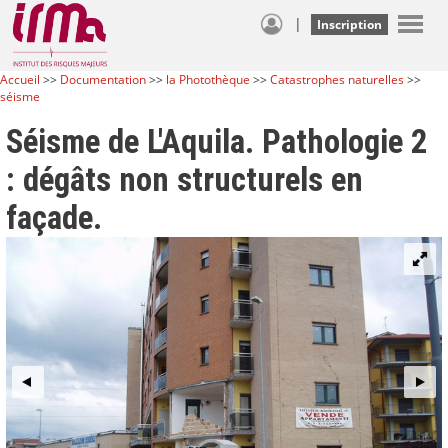
|
Inscription
Accueil
>>
Documentation
>>
la Photothèque
>>
Catastrophes naturelles
>>
séisme
Séisme de L'Aquila. Pathologie 2
: dégâts non structurels en
façade.