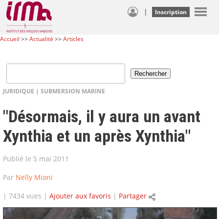
|
Inscription
Accueil
>>
Actualité
>>
Articles
JURIDIQUE
|
SUBMERSION MARINE
"Désormais, il y aura un avant
Xynthia et un après Xynthia"
Publié le 5 mai 2011
Par
Nelly Mioni
| 7434 vues |
Ajouter aux favoris
|
Partager