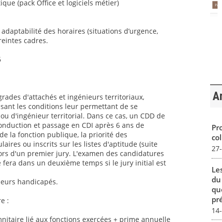
ique (pack Office et logiciels métier)
t adaptabilité des horaires (situations d’urgence,
reintes cadres.
6
Ar
grades d'attachés et ingénieurs territoriaux,
sant les conditions leur permettant de se
ou d'ingénieur territorial. Dans ce cas, un CDD de
conduction et passage en CDI après 6 ans de
Pro
 la fonction publique, la priorité des
col
aires ou inscrits sur les listes d'aptitude (suite
27
ors d'un premier jury. L'examen des candidatures
 fera dans un deuxième temps si le jury initial est
Le
du
lleurs handicapés.
qu
pré
e :
14
itaire lié aux fonctions exercées + prime annuelle