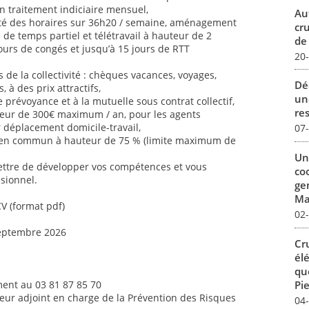
n traitement indiciaire mensuel,
Au
ilité des horaires sur 36h20 / semaine, aménagement
cr
é de temps partiel et télétravail à hauteur de 2
de
jours de congés et jusqu’à 15 jours de RTT
20
de la collectivité : chèques vacances, voyages,
Dé
s, à des prix attractifs,
un
 prévoyance et à la mutuelle sous contrat collectif,
re
uteur de 300€ maximum / an, pour les agents
ur déplacement domicile-travail,
07
 en commun à hauteur de 75 % (limite maximum de
Un
ettre de développer vos compétences et vous
co
sionnel.
ge
Mar
CV (format pdf)
02
septembre 2026
Cr
él
qu
Pie
ent au 03 81 87 85 70
teur adjoint en charge de la Prévention des Risques
04