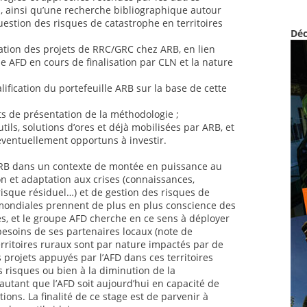
al, ainsi qu’une recherche bibliographique autour
uestion des risques de catastrophe en territoires
Déc
ation des projets de RRC/GRC chez ARB, en lien
 AFD en cours de finalisation par CLN et la nature
lification du portefeuille ARB sur la base de cette
ts de présentation de la méthodologie ;
utils, solutions d’ores et déjà mobilisées par ARB, et
éventuellement opportuns à investir.
 ARB dans un contexte de montée en puissance au
n et adaptation aux crises (connaissances,
risque résiduel…) et de gestion des risques de
mondiales prennent de plus en plus conscience des
es, et le groupe AFD cherche en ce sens à déployer
 besoins de ses partenaires locaux (note de
rritoires ruraux sont par nature impactés par de
 projets appuyés par l’AFD dans ces territoires
s risques ou bien à la diminution de la
autant que l’AFD soit aujourd’hui en capacité de
ions. La finalité de ce stage est de parvenir à