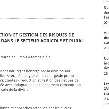
Co
dia
l’a
02
Au
CTION ET GESTION DES RISQUES DE
de
DANS LE SECTEUR AGRICOLE ET RURAL
su
27
 durée de 6 mois à temps plein.
Co
in
dév
mat et nature) et hébergé par la division ARB
28
iversité), le/la stagiaire sera chargé.de proposer
mposantes « réduction et gestion des risques de
Le
ée avec l’adaptation au changement climatique au
XVI
sein de la division.
ris
23
ogies et approches retenues par les autres