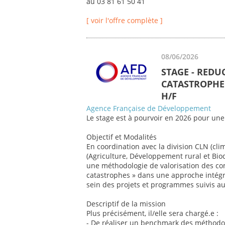
au 03 81 61 50 41
[ voir l'offre complète ]
08/06/2026
STAGE - REDU
CATASTROPHE 
H/F
Agence Française de Développement
Le stage est à pourvoir en 2026 pour une
Objectif et Modalités
En coordination avec la division CLN (cli
(Agriculture, Développement rural et Biod
une méthodologie de valorisation des co
catastrophes » dans une approche intégr
sein des projets et programmes suivis au 
Descriptif de la mission
Plus précisément, il/elle sera chargé.e :
- De réaliser un benchmark des méthodol