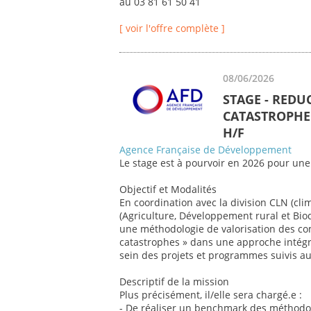
au 03 81 61 50 41
[ voir l'offre complète ]
08/06/2026
STAGE - REDU
CATASTROPHE 
H/F
Agence Française de Développement
Le stage est à pourvoir en 2026 pour une
Objectif et Modalités
En coordination avec la division CLN (cli
(Agriculture, Développement rural et Biod
une méthodologie de valorisation des co
catastrophes » dans une approche intégr
sein des projets et programmes suivis au 
Descriptif de la mission
Plus précisément, il/elle sera chargé.e :
- De réaliser un benchmark des méthodol