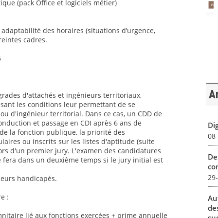
ique (pack Office et logiciels métier)
t adaptabilité des horaires (situations d’urgence,
reintes cadres.
6
Ar
grades d'attachés et ingénieurs territoriaux,
sant les conditions leur permettant de se
ou d'ingénieur territorial. Dans ce cas, un CDD de
conduction et passage en CDI après 6 ans de
Dig
 la fonction publique, la priorité des
08
aires ou inscrits sur les listes d'aptitude (suite
ors d'un premier jury. L'examen des candidatures
De
 fera dans un deuxième temps si le jury initial est
con
29
lleurs handicapés.
e :
Au
de
itaire lié aux fonctions exercées + prime annuelle
su