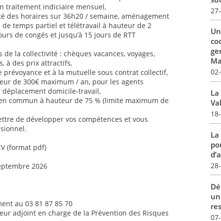
n traitement indiciaire mensuel,
27
ilité des horaires sur 36h20 / semaine, aménagement
é de temps partiel et télétravail à hauteur de 2
Un
jours de congés et jusqu’à 15 jours de RTT
co
ge
de la collectivité : chèques vacances, voyages,
Mar
s, à des prix attractifs,
02
 prévoyance et à la mutuelle sous contrat collectif,
uteur de 300€ maximum / an, pour les agents
ur déplacement domicile-travail,
La
 en commun à hauteur de 75 % (limite maximum de
Val
18
ettre de développer vos compétences et vous
sionnel.
La
pou
CV (format pdf)
d’a
28
septembre 2026
Dé
un
ent au 03 81 87 85 70
re
teur adjoint en charge de la Prévention des Risques
07