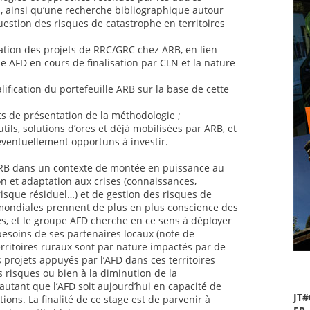
al, ainsi qu’une recherche bibliographique autour
uestion des risques de catastrophe en territoires
ation des projets de RRC/GRC chez ARB, en lien
 AFD en cours de finalisation par CLN et la nature
lification du portefeuille ARB sur la base de cette
ts de présentation de la méthodologie ;
utils, solutions d’ores et déjà mobilisées par ARB, et
éventuellement opportuns à investir.
 ARB dans un contexte de montée en puissance au
n et adaptation aux crises (connaissances,
risque résiduel…) et de gestion des risques de
mondiales prennent de plus en plus conscience des
es, et le groupe AFD cherche en ce sens à déployer
 besoins de ses partenaires locaux (note de
rritoires ruraux sont par nature impactés par de
 projets appuyés par l’AFD dans ces territoires
s risques ou bien à la diminution de la
autant que l’AFD soit aujourd’hui en capacité de
JT#
ions. La finalité de ce stage est de parvenir à