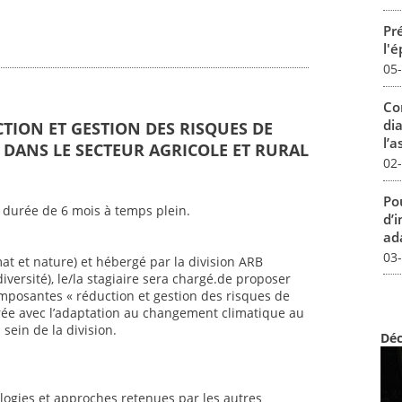
Pré
l'
05
Co
dia
CTION ET GESTION DES RISQUES DE
l’a
DANS LE SECTEUR AGRICOLE ET RURAL
02
Pou
 durée de 6 mois à temps plein.
d’
ada
03
mat et nature) et hébergé par la division ARB
iversité), le/la stagiaire sera chargé.de proposer
mposantes « réduction et gestion des risques de
ée avec l’adaptation au changement climatique au
sein de la division.
Déc
ogies et approches retenues par les autres