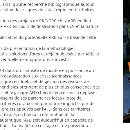
al, ainsi qu’une recherche bibliographique autour
uestion des risques de catastrophe en territoires
ation des projets de RRC/GRC chez ARB, en lien
 AFD en cours de finalisation par CLN et la nature
lification du portefeuille ARB sur la base de cette
ts de présentation de la méthodologie ;
utils, solutions d’ores et déjà mobilisées par ARB, et
éventuellement opportuns à investir.
 ARB dans un contexte de montée en puissance au
n et adaptation aux crises (connaissances,
risque résiduel…) et de gestion des risques de
mondiales prennent de plus en plus conscience des
es, et le groupe AFD cherche en ce sens à déployer
 besoins de ses partenaires locaux (note de
rritoires ruraux sont par nature impactés par de
 projets appuyés par l’AFD dans ces territoires
s risques ou bien à la diminution de la
autant que l’AFD soit aujourd’hui en capacité de
ions. La finalité de ce stage est de parvenir à