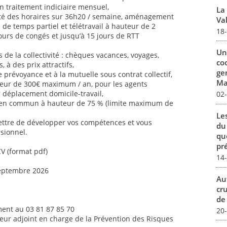
n traitement indiciaire mensuel,
La
ilité des horaires sur 36h20 / semaine, aménagement
Val
é de temps partiel et télétravail à hauteur de 2
18
jours de congés et jusqu’à 15 jours de RTT
Un
de la collectivité : chèques vacances, voyages,
co
s, à des prix attractifs,
ge
 prévoyance et à la mutuelle sous contrat collectif,
Mar
uteur de 300€ maximum / an, pour les agents
ur déplacement domicile-travail,
02
 en commun à hauteur de 75 % (limite maximum de
Le
ettre de développer vos compétences et vous
du
sionnel.
qu
pré
CV (format pdf)
14
septembre 2026
Au
cr
de
ent au 03 81 87 85 70
20
teur adjoint en charge de la Prévention des Risques