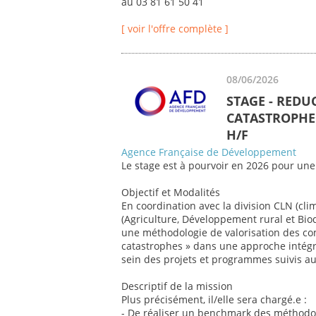
au 03 81 61 50 41
[ voir l'offre complète ]
08/06/2026
STAGE - REDU
CATASTROPHE 
H/F
Agence Française de Développement
Le stage est à pourvoir en 2026 pour une
Objectif et Modalités
En coordination avec la division CLN (cli
(Agriculture, Développement rural et Biod
une méthodologie de valorisation des co
catastrophes » dans une approche intégr
sein des projets et programmes suivis au 
Descriptif de la mission
Plus précisément, il/elle sera chargé.e :
- De réaliser un benchmark des méthodol