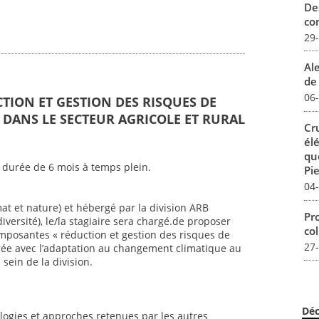
De
con
29
Al
de 
06
CTION ET GESTION DES RISQUES DE
DANS LE SECTEUR AGRICOLE ET RURAL
Cr
él
qu
 durée de 6 mois à temps plein.
Pie
04
mat et nature) et hébergé par la division ARB
Pro
iversité), le/la stagiaire sera chargé.de proposer
col
mposantes « réduction et gestion des risques de
27
ée avec l’adaptation au changement climatique au
sein de la division.
Déc
ogies et approches retenues par les autres