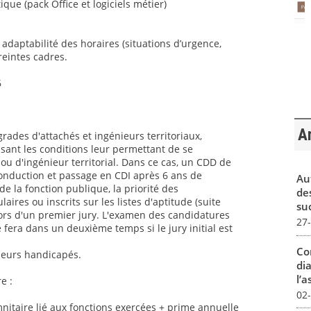
ique (pack Office et logiciels métier)
t adaptabilité des horaires (situations d’urgence,
reintes cadres.
6
Ar
grades d'attachés et ingénieurs territoriaux,
sant les conditions leur permettant de se
ou d'ingénieur territorial. Dans ce cas, un CDD de
conduction et passage en CDI après 6 ans de
Au
 la fonction publique, la priorité des
de
aires ou inscrits sur les listes d'aptitude (suite
su
ors d'un premier jury. L'examen des candidatures
27
 fera dans un deuxième temps si le jury initial est
Co
lleurs handicapés.
dia
l’a
e :
02
itaire lié aux fonctions exercées + prime annuelle