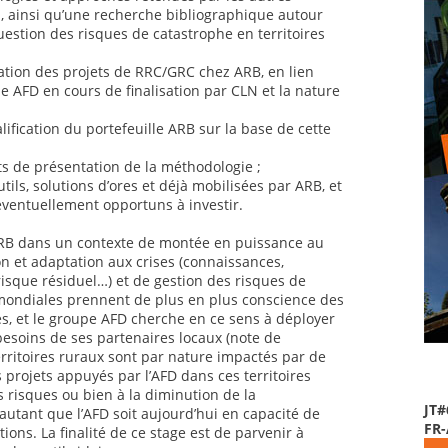
al, ainsi qu’une recherche bibliographique autour
uestion des risques de catastrophe en territoires
ation des projets de RRC/GRC chez ARB, en lien
 AFD en cours de finalisation par CLN et la nature
lification du portefeuille ARB sur la base de cette
ts de présentation de la méthodologie ;
utils, solutions d’ores et déjà mobilisées par ARB, et
éventuellement opportuns à investir.
 ARB dans un contexte de montée en puissance au
n et adaptation aux crises (connaissances,
risque résiduel…) et de gestion des risques de
mondiales prennent de plus en plus conscience des
es, et le groupe AFD cherche en ce sens à déployer
 besoins de ses partenaires locaux (note de
rritoires ruraux sont par nature impactés par de
 projets appuyés par l’AFD dans ces territoires
s risques ou bien à la diminution de la
JT#
autant que l’AFD soit aujourd’hui en capacité de
FR
ions. La finalité de ce stage est de parvenir à