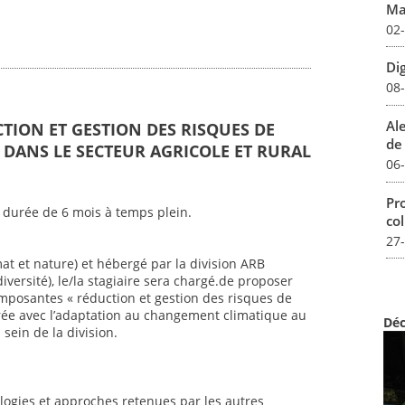
Mar
02
Dig
08
Al
CTION ET GESTION DES RISQUES DE
de 
DANS LE SECTEUR AGRICOLE ET RURAL
06
Pro
 durée de 6 mois à temps plein.
col
27
mat et nature) et hébergé par la division ARB
iversité), le/la stagiaire sera chargé.de proposer
mposantes « réduction et gestion des risques de
ée avec l’adaptation au changement climatique au
Déc
sein de la division.
ogies et approches retenues par les autres