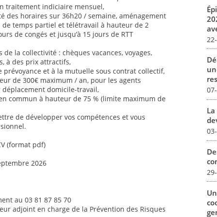
n traitement indiciaire mensuel,
Ép
ilité des horaires sur 36h20 / semaine, aménagement
20
é de temps partiel et télétravail à hauteur de 2
av
jours de congés et jusqu’à 15 jours de RTT
22
de la collectivité : chèques vacances, voyages,
Dé
s, à des prix attractifs,
un
 prévoyance et à la mutuelle sous contrat collectif,
re
uteur de 300€ maximum / an, pour les agents
ur déplacement domicile-travail,
07
 en commun à hauteur de 75 % (limite maximum de
La 
ettre de développer vos compétences et vous
dev
sionnel.
03
CV (format pdf)
De
con
septembre 2026
29
Un
ent au 03 81 87 85 70
co
teur adjoint en charge de la Prévention des Risques
ge