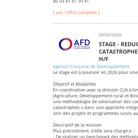
au 03 81 61 50 41
[ voir l'offre complète ]
08/06/2026
STAGE - REDU
CATASTROPHE 
H/F
Agence Française de Développement
Le stage est à pourvoir en 2026 pour une
Objectif et Modalités
En coordination avec la division CLN (cli
(Agriculture, Développement rural et Biod
une méthodologie de valorisation des co
catastrophes » dans une approche intégr
sein des projets et programmes suivis au 
Descriptif de la mission
Plus précisément, il/elle sera chargé.e :
- De réaliser un benchmark des méthodol