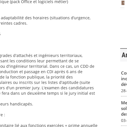
ique (pack Office et logiciels métier)
t adaptabilité des horaires (situations d’urgence,
reintes cadres.
6
Ar
grades d'attachés et ingénieurs territoriaux,
sant les conditions leur permettant de se
ou d'ingénieur territorial. Dans ce cas, un CDD de
conduction et passage en CDI après 6 ans de
Co
 la fonction publique, la priorité des
in
aires ou inscrits sur les listes d'aptitude (suite
dév
ors d'un premier jury. L'examen des candidatures
28
 fera dans un deuxième temps si le jury initial est
Me
lleurs handicapés.
sol
des
e :
03
itaire lié aux fonctions exercées + prime annuelle