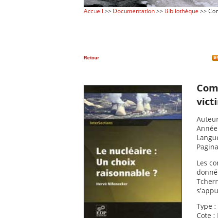
Accueil
>>
Documentation
>>
Bibliothèque
>> Comb
Retour
Comb
vict
Auteur
Année 
Langue
Pagina
Les co
donné
Tchern
s'appu
Type :
Cote :