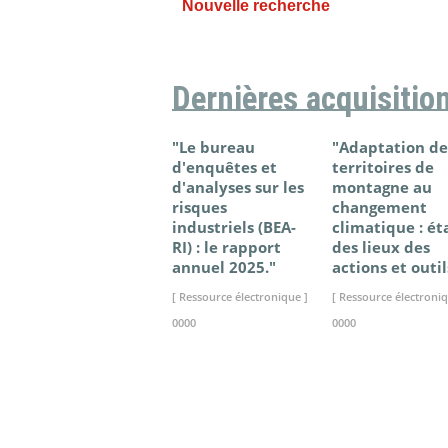
Nouvelle recherche
Dernières acquisitio
"Le bureau
"Adaptation de
d'enquêtes et
territoires de
d'analyses sur les
montagne au
risques
changement
industriels (BEA-
climatique : ét
RI) : le rapport
des lieux des
annuel 2025."
actions et outil
[ Ressource électronique ]
[ Ressource électroniq
0000
0000