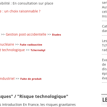
se
ibilité : En consultation sur place
Aus
e : un choix raisonnable ?
cel
Ins
Cat
dan
>>
Gestion post-accidentelle
>>
Etudes
Les
nucléaire
>>
Fuite radioactive
Tc
t technologique
>>
rad
Tchernobyl
Eva
de 
dis
épi
éva
industriel
>>
Fuite de produit
isques" / "Risque technologique"
L
s Introduction En France, les risques gravitaires