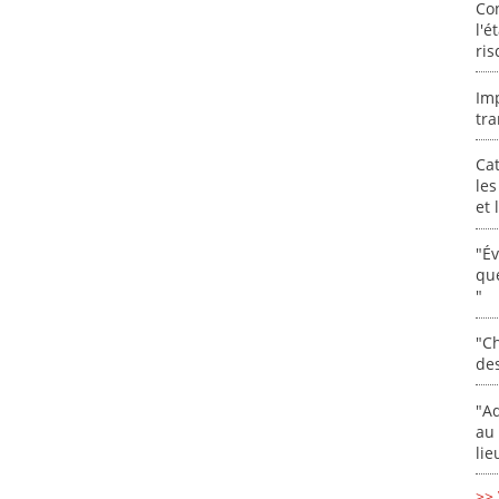
Co
l'é
ris
Im
tra
Cat
les
et
"É
que
"
"Ch
de
"Ad
au 
lie
>> 