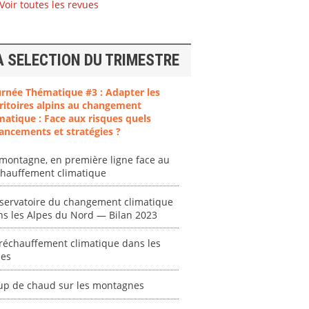
Voir toutes les revues
A SELECTION DU TRIMESTRE
urnée Thématique #3 : Adapter les
ent
"Plan ministériel
"Événements
ritoires alpins au changement
 en
de gestion des
climatiques
matique : Face aux risques quels
at des
vagues de
extrêmes : quels
ancements et stratégies ?
ces en
chaleur."
risques pour le
système financier
montagne, en première ligne face au
[ Ressource électronique ]
? "
chauffement climatique
tronique ]
0000
[ Ressource électronique ]
servatoire du changement climatique
0000
ns les Alpes du Nord — Bilan 2023
"Ident
lignes 
réchauffement climatique dans les
pour d
pes
résilie
propos
up de chaud sur les montagnes
autori