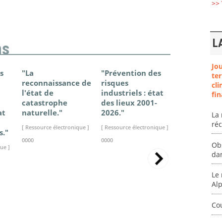
>> 
L
ns
Jo
s
"La
"Prévention des
"Changem
ter
reconnaissance de
risques
climatique
cli
l'état de
industriels : état
France - Ét
fin
catastrophe
des lieux 2001-
connaissan
at
naturelle."
2026."
2025."
La 
ré
[ Ressource électronique ]
[ Ressource électronique ]
[ Ressource élec
s."
0000
0000
0000
Ob
ue ]
da
Le 
Al
Co