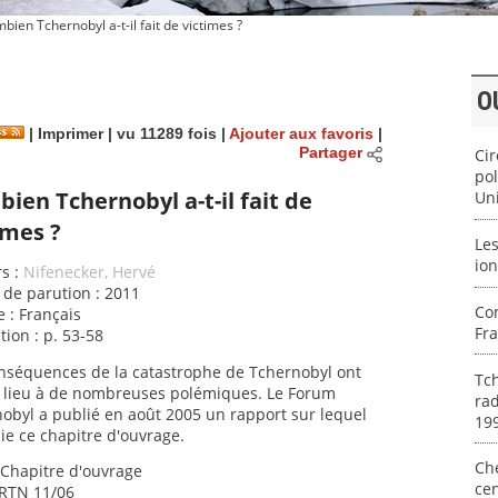
ien Tchernobyl a-t-il fait de victimes ?
O
|
Imprimer
| vu 11289 fois |
Ajouter aux favoris
|
Partager
Cir
pol
ien Tchernobyl a-t-il fait de
Un
imes ?
Les
ion
s :
Nifenecker, Hervé
de parution : 2011
Con
 : Français
Fr
tion : p. 53-58
nséquences de la catastrophe de Tchernobyl ont
Tch
 lieu à de nombreuses polémiques. Le Forum
rad
obyl a publié en août 2005 un rapport sur lequel
19
ie ce chapitre d'ouvrage.
Ch
 Chapitre d'ouvrage
cen
 RTN 11/06