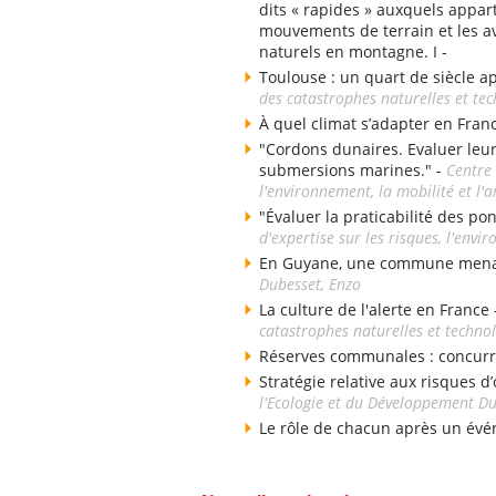
dits « rapides » auxquels appart
mouvements de terrain et les av
naturels en montagne. I -
Toulouse : un quart de siècle a
des catastrophes naturelles et te
À quel climat s’adapter en Fran
"Cordons dunaires. Evaluer leu
submersions marines." -
Centre 
l'environnement, la mobilité et 
"Évaluer la praticabilité des po
d'expertise sur les risques, l'env
En Guyane, une commune menacé
Dubesset, Enzo
La culture de l'alerte en France
catastrophes naturelles et techno
Réserves communales : concurr
Stratégie relative aux risques d’
l'Ecologie et du Développement D
Le rôle de chacun après un évé