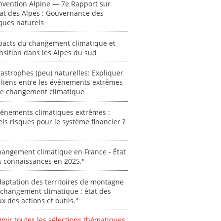
acteur
nvention Alpine — 7e Rapport sur
des Alpe
tat des Alpes : Gouvernance des
ques naturels
[ Ressour
Stéphanie
pacts du changement climatique et
nsition dans les Alpes du sud
0000
astrophes (peu) naturelles: Expliquer
 liens entre les événements extrêmes
 le changement climatique
vénements climatiques extrêmes :
ls risques pour le système financier ?
angement climatique en France - État
s connaissances en 2025."
aptation des territoires de montagne
changement climatique : état des
ux des actions et outils."
Voir toutes les sélections thématiques