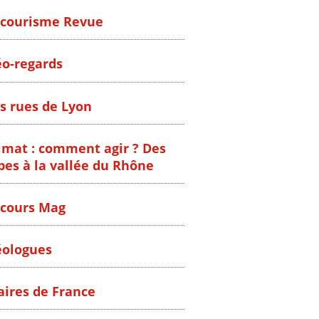
courisme Revue
o-regards
s rues de Lyon
imat : comment agir ? Des
pes à la vallée du Rhône
cours Mag
ologues
ires de France