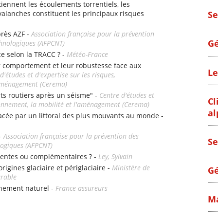
iennent les écoulements torrentiels, les
alanches constituent les principaux risques
Se
près AZF -
Association française pour la prévention
Gé
chnologiques (AFPCNT)
ce selon la TRACC ? -
Météo-France
r comportement et leur robustesse face aux
Le
d'études et d'expertise sur les risques,
l'aménagement (Cerema)
nts routiers après un séisme" -
Centre d'études et
Cl
ironnement, la mobilité et l'aménagement (Cerema)
al
e par un littoral des plus mouvants au monde -
 -
Association française pour la prévention des
Se
logiques (AFPCNT)
entes ou complémentaires ? -
Ley, Sylvain
origines glaciaire et périglaciaire -
Ministère de
Gé
urable
nement naturel -
France assureurs
Ma