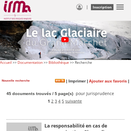
|
Inscription
Accueil
>>
Documentation
>>
Bibliothèque
>> Recherche
Nouvelle recherche
|
Imprimer
|
Ajouter aux favoris
|
pour Jurisprudence
45 documents trouvés / 5 page(s)
1
2
3
4
5
suivante
La responsabilité en cas de