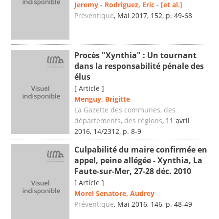
Jeremy
-
Rodriguez, Eric
-
[et al.]
Préventique
, Mai 2017, 152, p. 49-68
Procès "Xynthia" : Un tournant
dans la responsabilité pénale des
élus
[ Article ]
Menguy, Brigitte
La Gazette des communes, des
départements, des régions
, 11 avril
2016, 14/2312, p. 8-9
Culpabilité du maire confirmée en
appel, peine allégée - Xynthia, La
Faute-sur-Mer, 27-28 déc. 2010
[ Article ]
Morel Senatore, Audrey
Préventique
, Mai 2016, 146, p. 48-49