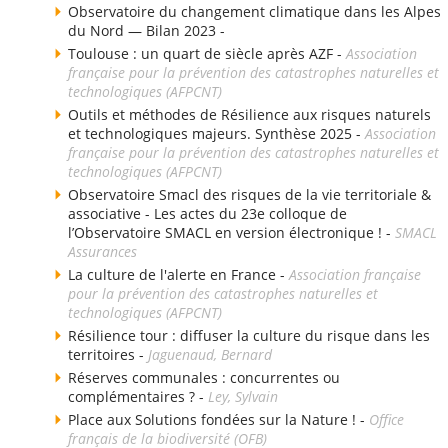
Observatoire du changement climatique dans les Alpes
du Nord — Bilan 2023 -
Toulouse : un quart de siècle après AZF -
Association
française pour la prévention des catastrophes naturelles et
technologiques (AFPCNT)
Outils et méthodes de Résilience aux risques naturels
et technologiques majeurs. Synthèse 2025 -
Association
française pour la prévention des catastrophes naturelles et
technologiques (AFPCNT)
Observatoire Smacl des risques de la vie territoriale &
associative - Les actes du 23e colloque de
l’Observatoire SMACL en version électronique ! -
SMACL
Assurances
La culture de l'alerte en France -
Association française
pour la prévention des catastrophes naturelles et
technologiques (AFPCNT)
Résilience tour : diffuser la culture du risque dans les
territoires -
Jaguenaud, Bernard
Réserves communales : concurrentes ou
complémentaires ? -
Ley, Sylvain
Place aux Solutions fondées sur la Nature ! -
Office
français de la biodiversité (OFB)