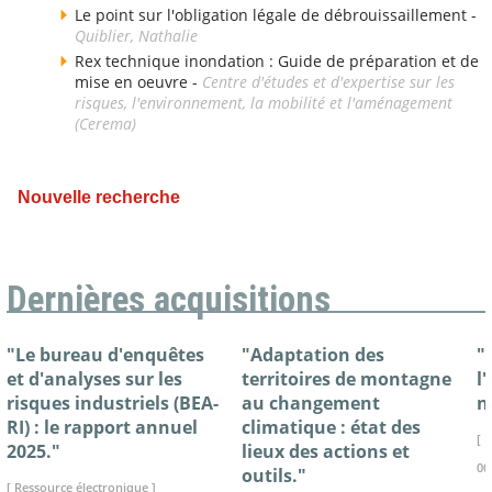
Le point sur l'obligation légale de débrouissaillement -
Quiblier, Nathalie
Rex technique inondation : Guide de préparation et de
mise en oeuvre -
Centre d'études et d'expertise sur les
risques, l'environnement, la mobilité et l'aménagement
(Cerema)
Nouvelle recherche
Dernières acquisitions
"Le bureau d'enquêtes
"Adaptation des
"
et d'analyses sur les
territoires de montagne
l
risques industriels (BEA-
au changement
n
RI) : le rapport annuel
climatique : état des
[ 
2025."
lieux des actions et
00
outils."
[ Ressource électronique ]