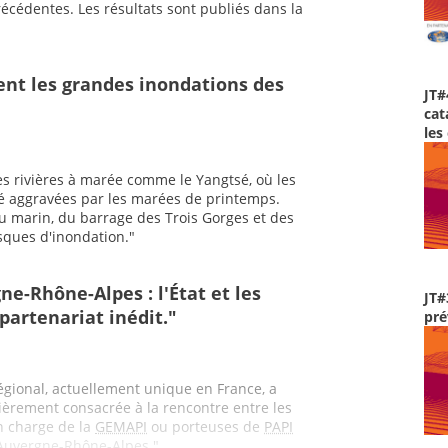
cédentes. Les résultats sont publiés dans la
nt les grandes inondations des
JT#
cat
les
es rivières à marée comme le Yangtsé, où les
té aggravées par les marées de printemps.
u marin, du barrage des Trois Gorges et des
isques d'inondation."
e-Rhône-Alpes : l'État et les
JT#
partenariat inédit."
pré
gional, actuellement unique en France, a
ièrement consacrée à la rencontre entre les
 en charge de la
GEMAPI
ou porteuses de
PAPI
 Auvergne-Rhône-Alpes."