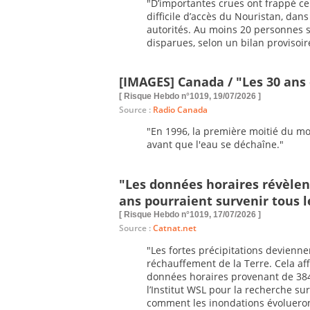
"D’importantes crues ont frappé ce
difficile d’accès du Nouristan, dans
autorités. Au moins 20 personnes s
disparues, selon un bilan provisoir
[IMAGES] Canada / "Les 30 ans 
[ Risque Hebdo n°1019, 19/07/2026 ]
Source :
Radio Canada
"En 1996, la première moitié du moi
avant que l'eau se déchaîne."
"Les données horaires révèlen
ans pourraient survenir tous le
[ Risque Hebdo n°1019, 17/07/2026 ]
Source :
Catnat.net
"Les fortes précipitations devienn
réchauffement de la Terre. Cela aff
données horaires provenant de 384
l’Institut WSL pour la recherche su
comment les inondations évolueront 