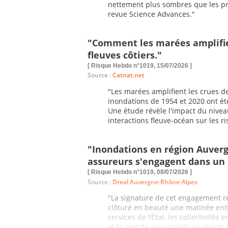
nettement plus sombres que les pré
revue Science Advances."
"Comment les marées amplifie
fleuves côtiers."
[ Risque Hebdo n°1019, 15/07/2026 ]
Source :
Catnat.net
"Les marées amplifient les crues d
inondations de 1954 et 2020 ont é
Une étude révèle l'impact du nivea
interactions fleuve-océan sur les r
"Inondations en région Auvergn
assureurs s'engagent dans un 
[ Risque Hebdo n°1019, 08/07/2026 ]
Source :
Dreal Auvergne-Rhône-Alpes
"La signature de cet engagement ré
clôturé en beauté une matinée ent
services de l’État, les collectivités
et le monde assurantiel en région