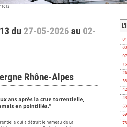
°1013
L'
013 du
27-05-2026
au
02-
01
03
07
15
26
vergne Rhône-Alpes
38
42
43
eux ans après la crue torrentielle,
mais en pointillés."
63
69
rentielle qui a détruit le hameau de La
73