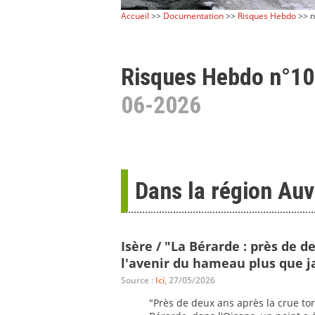
Accueil
>>
Documentation
>>
Risques Hebdo
>> n
Risques Hebdo n°1
06-2026
Dans la région Au
Isère / "La Bérarde : près de d
l'avenir du hameau plus que ja
Source :
Ici
, 27/05/2026
"Près de deux ans après la crue tor