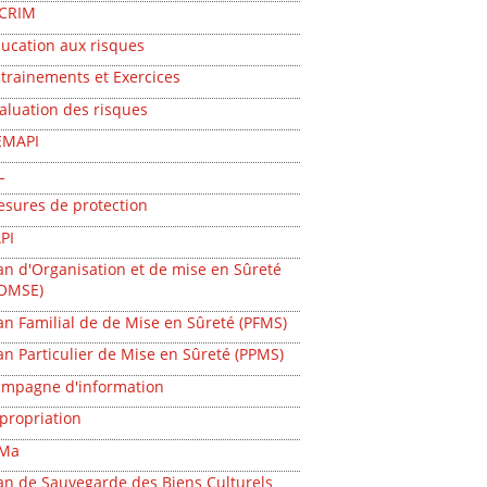
ICRIM
ucation aux risques
trainements et Exercices
aluation des risques
EMAPI
L
sures de protection
PI
an d'Organisation et de mise en Sûreté
OMSE)
an Familial de de Mise en Sûreté (PFMS)
an Particulier de Mise en Sûreté (PPMS)
mpagne d'information
propriation
RMa
an de Sauvegarde des Biens Culturels