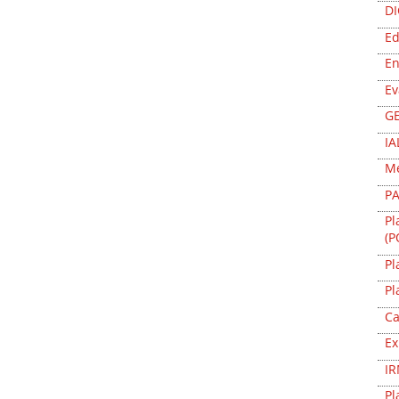
D
Ed
En
Ev
G
IA
Me
PA
Pl
(P
Pl
Pl
Ca
Ex
I
Pl