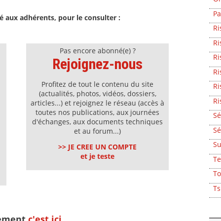
P
 aux adhérents, pour le consulter :
Ri
Ri
Pas encore abonné(e) ?
Ri
Rejoignez-nous
Ri
Profitez de tout le contenu du site
Ri
(actualités, photos, vidéos, dossiers,
R
articles...) et rejoignez le réseau (accès à
toutes nos publications, aux journées
Sé
d'échanges, aux documents techniques
Sé
et au forum...)
Su
>> JE CREE UN COMPTE
et je teste
T
To
T
nement
c'est ici