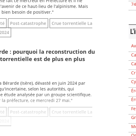
té fait ce mercredi en Préfecture et il ne
74
'avenir de ce haut-lieu de l'alpinisme. Mais
bien besoin de positiver."
ité
Post-catastrophe
Crue torrentielle La
L'
 2024
Av
rde : pourquoi la reconstruction du
Ca
orrentielle est de plus en plus
Ca
Cr
Cy
 Bérarde (Isère), dévasté en juin 2024 par
u'incertaine, selon les autorités, qui
Ér
ne étude analysée par un groupe scientifique.
Ér
 la préfecture, ce mercredi 27 mai."
Fe
ité
Post-catastrophe
Crue torrentielle La
Gr
 2024
Mo
Or