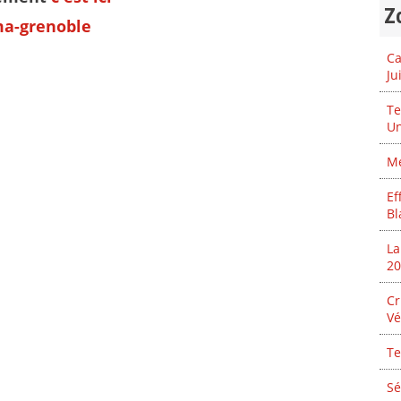
Zo
ma-grenoble
Ca
Ju
Te
Un
Mé
Ef
Bl
La
20
Cr
Vé
Te
Sé