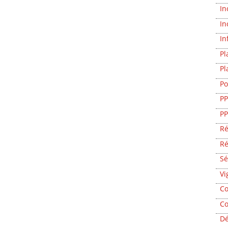
In
In
In
Pl
Pl
Po
P
P
Ré
Ré
Sé
Vi
Co
Co
Dé