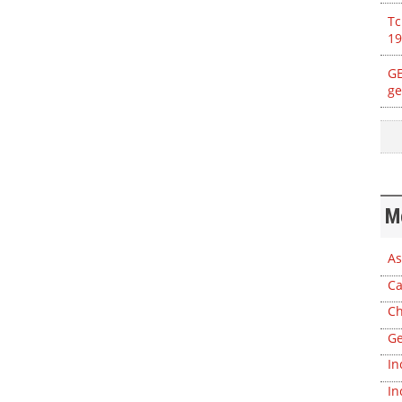
Tc
19
GE
ge
M
As
Ca
Ch
Ge
In
In