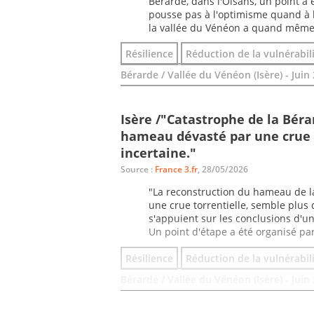
Bérarde, dans l'Oisans, un point a é
pousse pas à l'optimisme quand à l
la vallée du Vénéon a quand même 
Résilience
Réduction de la vulnérabil
Bérarde / Vallée du Vénéon (Isère) - Juin
Isère /"Catastrophe de la Béra
hameau dévasté par une crue t
incertaine."
Source :
France 3.fr
, 28/05/2026
"La reconstruction du hameau de la
une crue torrentielle, semble plus q
s'appuient sur les conclusions d'u
Un point d'étape a été organisé par
Résilience
Réduction de la vulnérabil
Bérarde / Vallée du Vénéon (Isère) - Juin