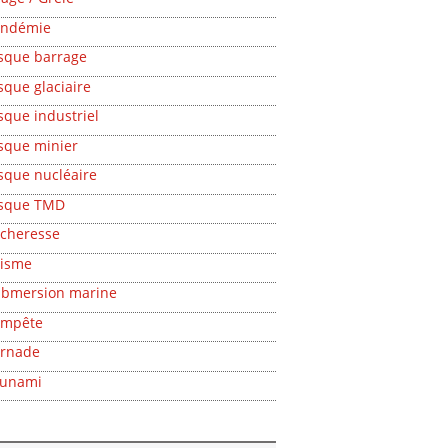
andémie
sque barrage
sque glaciaire
sque industriel
sque minier
sque nucléaire
isque TMD
cheresse
isme
bmersion marine
empête
rnade
sunami