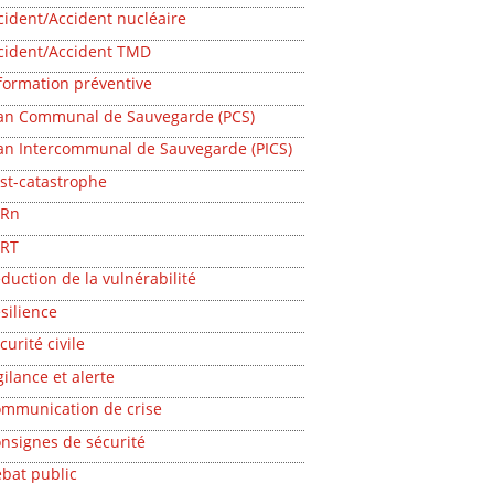
cident/Accident nucléaire
cident/Accident TMD
formation préventive
an Communal de Sauvegarde (PCS)
an Intercommunal de Sauvegarde (PICS)
st-catastrophe
PRn
PRT
duction de la vulnérabilité
silience
curité civile
gilance et alerte
mmunication de crise
nsignes de sécurité
bat public