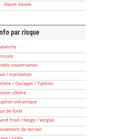
 - Haute-Savoie
info par risque
alanche
nicule
vités souterraines
ue / Inondation
clone / Ouragan / Typhon
osion côtière
uption volcanique
ux de forêt
and froid / Neige / Verglas
uvement de terrain
age / Grêle